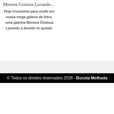
Morena Gostosa Lavando a buceta no quintal
Hoje trouxemos para vocês em
nossa mega galeria de fotos,
uma gatinha Morena Gostosa
Lavando a buceta no quintal.
Essa novinha muito safada
adora provocar seus vizinhos e
todos...
© Todos os direitos reservados 2026 -
Buceta Molhada