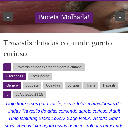
Buceta Molhada!
Travestis dotadas comendo garoto
curioso
Travestis dotadas comendo garoto curioso
Categorias
Fotos pornô
Gênero
Boquete
Gozadas
Suruba
Trans
Travesti
22/05/2026 23:15
Hoje trouxemos para vocês, essas fotos maravilhosas de
lindas Travestis dotadas comendo garoto curioso
.
Adult
Time featuring Blake Lovely, Sage Roux, Victoria Grant
sexy. Você vai ver agora essas bonecas roludas brincando